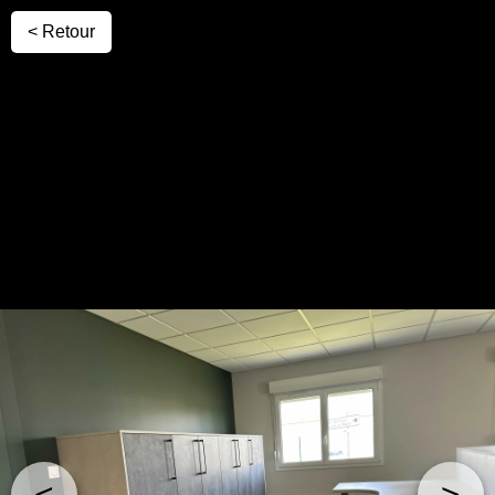
< Retour
<
>